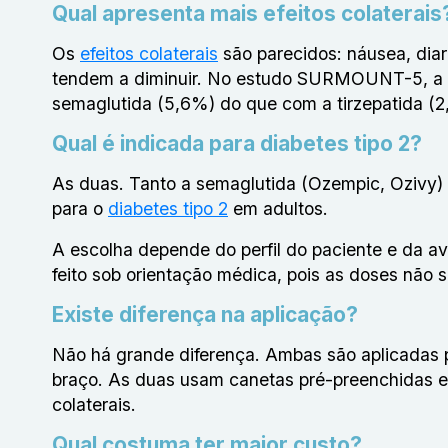
Qual apresenta mais efeitos colaterais
Os
efeitos colaterais
são parecidos:
náusea, diar
tendem a diminuir. No estudo SURMOUNT-5, a int
semaglutida (5,6%) do que com a tirzepatida (2
Qual é indicada para diabetes tipo 2?
As duas. Tanto a semaglutida (Ozempic, Ozivy) 
para o
diabetes tipo 2
em adultos.
A escolha depende do perfil do paciente e da av
feito sob orientação médica, pois as doses não 
Existe diferença na aplicação?
Não há grande diferença. Ambas são aplicadas p
braço. As duas usam canetas pré-preenchidas e 
colaterais.
Qual costuma ter maior custo?