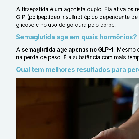
A tirzepatida é um agonista duplo. Ela ativa os
GIP (polipeptídeo insulinotrópico dependente de
glicose e no uso de gordura pelo corpo.
Semaglutida age em quais hormônios?
A
semaglutida age apenas no GLP-1
. Mesmo c
na perda de peso. É a substância com mais tem
Qual tem melhores resultados para pe