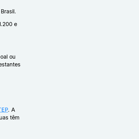
Brasil.
1.200 e
oal ou
estantes
TEP
. A
duas têm