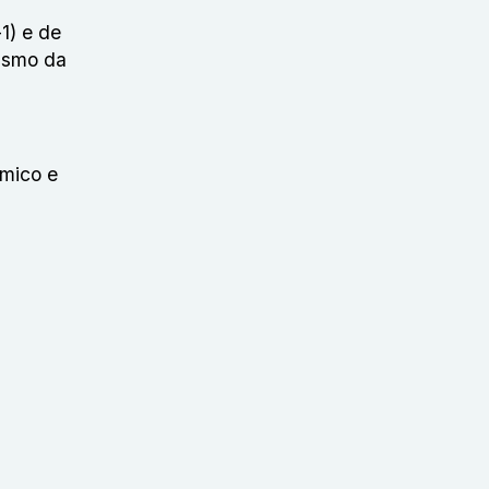
1) e de
lismo da
êmico e