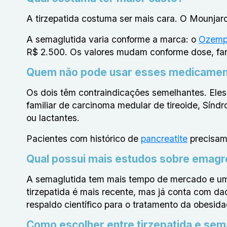
A tirzepatida costuma ser mais cara. O Mounjar
A semaglutida varia conforme a marca: o
Ozemp
R$ 2.500. Os valores mudam conforme dose, fa
Quem não pode usar esses medicame
Os dois têm contraindicações semelhantes. Eles
familiar de carcinoma medular de tireoide, Sínd
ou lactantes.
Pacientes com histórico de
pancreatite
precisam
Qual possui mais estudos sobre emag
A semaglutida tem mais tempo de mercado e um
tirzepatida é mais recente, mas já conta com
respaldo científico para o tratamento da obesida
Como escolher entre tirzepatida e sem