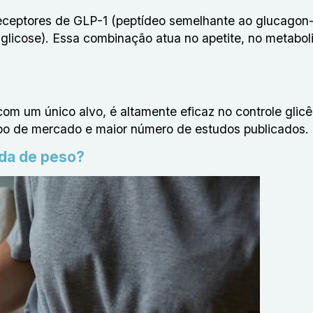
 receptores de GLP-1 (peptídeo semelhante ao glucagon-
 glicose). Essa combinação atua no apetite, no metabo
om um único alvo, é altamente eficaz no controle glic
po de mercado e maior número de estudos publicados.
rda de peso?