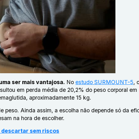
tuma ser mais vantajosa.
No
estudo SURMOUNT-5
, 
resultou em perda média de 20,2% do peso corporal em
emaglutida, aproximadamente 15 kg.
e peso. Ainda assim, a escolha não depende só da efic
esam na hora de escolher.
descartar sem riscos