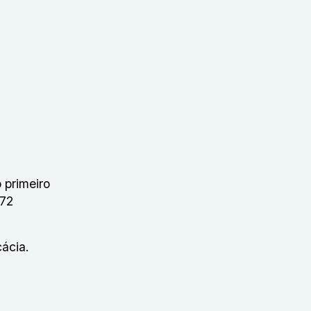
o primeiro
 72
ácia.