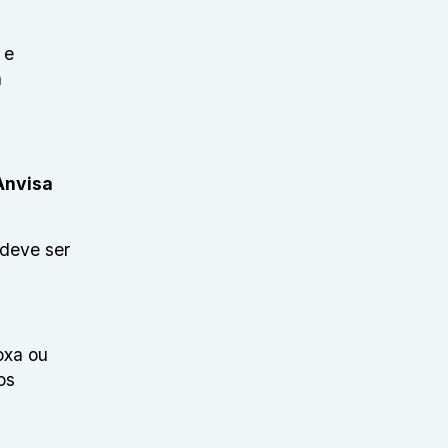
 e
a
Anvisa
 deve ser
oxa ou
os