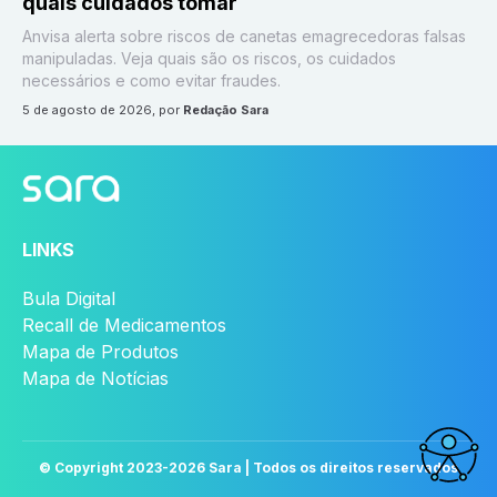
quais cuidados tomar
Anvisa alerta sobre riscos de canetas emagrecedoras falsas
manipuladas. Veja quais são os riscos, os cuidados
necessários e como evitar fraudes.
5 de agosto de 2026
, por
Redação Sara
LINKS
Bula Digital
Recall de Medicamentos
Mapa de Produtos
Mapa de Notícias
© Copyright 2023-
2026
Sara | Todos os direitos reservados