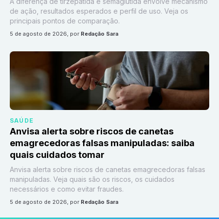
A diferença de tirzepatida e semaglutida envolve mecanismo
de ação, resultados esperados e perfil de uso. Veja os
principais pontos de comparação.
5 de agosto de 2026
, por
Redação Sara
SAÚDE
Anvisa alerta sobre riscos de canetas
emagrecedoras falsas manipuladas: saiba
quais cuidados tomar
Anvisa alerta sobre riscos de canetas emagrecedoras falsas
manipuladas. Veja quais são os riscos, os cuidados
necessários e como evitar fraudes.
5 de agosto de 2026
, por
Redação Sara