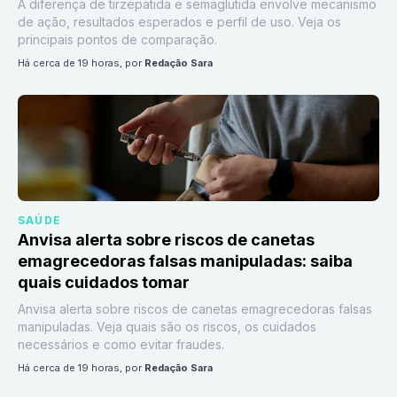
A diferença de tirzepatida e semaglutida envolve mecanismo
de ação, resultados esperados e perfil de uso. Veja os
principais pontos de comparação.
há cerca de 19 horas
, por
Redação Sara
SAÚDE
Anvisa alerta sobre riscos de canetas
emagrecedoras falsas manipuladas: saiba
quais cuidados tomar
Anvisa alerta sobre riscos de canetas emagrecedoras falsas
manipuladas. Veja quais são os riscos, os cuidados
necessários e como evitar fraudes.
há cerca de 19 horas
, por
Redação Sara