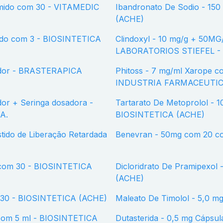
Ibandronato De Sodio - 150 mg Comprimido Revestido com 1 - BIOSINTETICA
(ACHE)
Clindoxyl - 10 mg/g + 50MG/g Gel com 45G - GLAXOSMITHKLINE - GSK -
LABORATORIOS STIEFEL -
Phitoss - 7 mg/ml Xarope com 240 ml + Copo dosador - BRASTERAPICA
INDUSTRIA FARMACEUTIC
Tartarato De Metoprolol - 100 mg Comprimido Revestido com 30 -
A.
BIOSINTETICA (ACHE)
Benevran - 50mg com 20 c
Dicloridrato De Pramipexol - 0,25 mg Comprimido com 30 - BIOSINTETICA
(ACHE)
om 30 - BIOSINTETICA (ACHE)
Maleato De Timolol - 5,0
Dutasterida - 0,5 mg Cáp