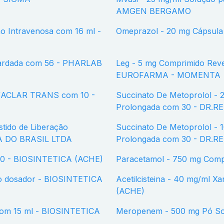
AMGEN BERGAMO
Omeprazol - 20 mg Cápsul
etardada com 56 - PHARLAB
Leg - 5 mg Comprimido Revestido BL AL PLAS PVC/ACLAR TRANS com 5 -
EUROFARMA - MOMENTA
Succinato De Metoprolol - 25 mg Comprimido Revestido de Liberação
Prolongada com 30 - DR.
Succinato De Metoprolol - 100 mg Comprimido Revestido de Liberação
A DO BRASIL LTDA
Prolongada com 30 - DR.
 20 - BIOSINTETICA (ACHE)
Paracetamol - 750 mg Com
Acetilcisteina - 40 mg/ml Xarope com 120 ml + Copo dosador - BIOSINTETICA
(ACHE)
Meropenem - 500 mg Pó S