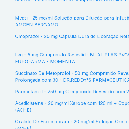
Mvasi - 25 mg/ml Solução para Diluição para Infusão Intravenosa com 16 ml -
AMGEN BERGAMO
Omeprazol - 20 mg Cápsula Dura de Liberação R
Leg - 5 mg Comprimido Revestido BL AL PLAS PVC/ACLAR TRANS com 10 -
EUROFARMA - MOMENTA
Succinato De Metoprolol - 50 mg Comprimido Revestido de Liberação
Prolongada com 30 - DR.REDDY'S FARMACEUTIC
Paracetamol - 750 mg Comprimido Revestido com
Acetilcisteina - 20 mg/ml Xarope com 120 ml + Copo dosador - BIOSINTETICA
(ACHE)
Oxalato De Escitalopram - 20 mg/ml Solução Oral com 15 ml - BIOSINTETICA
(ACHE)