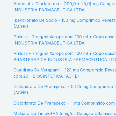
Atenolol + Clortalidona - (100,0 + 25,0) mg Comprimido com 30 - VITAMEDIC
INDUSTRIA FARMACEUTICA LTDA
Ibandronato De Sodio - 150 mg Comprimido Revestido com 3 - BIOSINTETICA
(ACHE)
Phitoss - 7 mg/ml Xarope com 100 ml + Copo dosador - BRASTERAPICA
INDUSTRIA FARMACEUTICA LTDA.
Phitoss - 7 mg/ml Xarope com 100 ml + Copo dosador + Seringa dosadora -
BRASTERAPICA INDUSTRIA FARMACEUTICA LTD
Cloridrato De Verapamil - 120 mg Comprimido Revestido de Liberação Retardada
com 20 - BIOSINTETICA (ACHE)
Dicloridrato De Pramipexol - 0,125 mg Comprimido com 30 - BIOSINTETICA
(ACHE)
Dicloridrato De Pramipexol - 1 mg Comprimido c
Maleato De Timolol - 2,5 mg/ml Solução Oftálmica com 5 ml - BIOSINTETICA