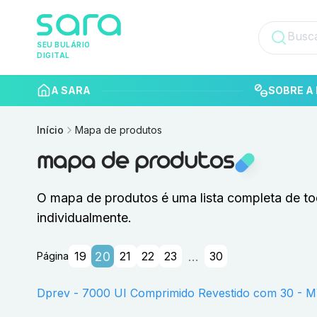
SEU BULÁRIO
DIGITAL
A SARA
SOBRE A 
Início
Mapa de produtos
mapa de produtos
O mapa de produtos é uma lista completa de to
individualmente.
20
...
19
21
22
23
30
Página
Dprev - 7000 UI Comprimido Revestido com 30 - 